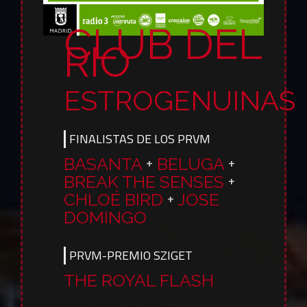
CLUB DEL
RIO
ESTROGENUINAS
FINALISTAS DE LOS PRVM
BASANTA
+
BELUGA
+
BREAK THE SENSES
+
CHLOÉ BIRD
+
JOSE
DOMINGO
PRVM-PREMIO SZIGET
THE ROYAL FLASH